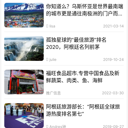
你知道么？乌斯怀亚是世界最南端
的城市更是通往南极洲的门户而驰
名世界
lisa
2021-03-14
孤独星球的“最佳旅游”排名
2020，阿根廷名列前茅
julie
2019-10-24
福旺食品超市.专营中国食品及新
鲜蔬菜、肉类、鱼、海鲜
推广信息
2022-03-30
阿根廷旅游部长：“阿根廷全球旅
游热度排名第七”
Andres钟
2019-09-27