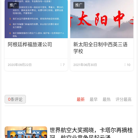
推广
推广
阿根廷桦福旅運公司
新太阳全日制中西英三语
学校
2020年09月22日
7
2021年06月30日
10
0
条评论
最新
最早
最热
评分最高
世界航空大奖揭晓，卡塔尔再摘桂
冠、航空业竞争风起云涌