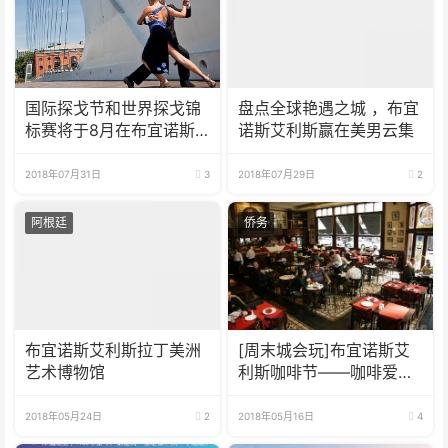
国际探戈节和世界探戈锦
盘点全球艳遇之城 ，布宜
标赛将于8月在布宜诺斯
诺斯艾利斯赢在美男云集
艾利斯举行
2018年07月31日
3
2018年07月29日
2
阿根廷
侨务
布宜诺斯艾利斯拉丁美洲
[周末城会玩]布宜诺斯艾
艺术博物馆
利斯咖啡节——咖啡爱好
者们的狂欢
2018年05月24日
2
2018年05月16日
4