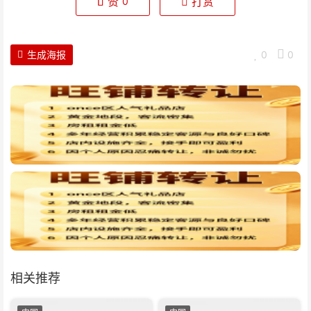
赞
打赏
0
生成海报
0
0
相关推荐