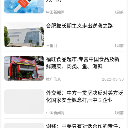
中国新闻网
1周前
合肥靠长期主义走出逆袭之路
三里河
1周前
福旺食品超市.专营中国食品及新
鲜蔬菜、肉类、鱼、海鲜
推广信息
2022-03-30
外交部：中方一贯坚决反对美方泛
化国家安全概念打压中国企业
中国新闻网
1周前
谢锋：中美只有对话合作的责任，