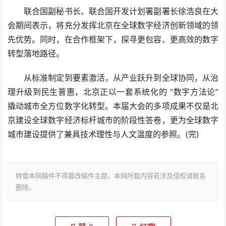
联合国副秘书长、联合国开发计划署副署长徐浩良在大
会期间表示，将充分发挥北京在全球数字经济创新领域的领
先优势。同时，在合作框架下，探寻更包容、更高效的数字
转型落地路径。
从标准制定到要素激活，从产业跃升到全球协同，从治
理升级到民生普惠，北京正以一套系统化的 “数字方法论”
撬动城市全方位数字化转型。本届大会的多项成果不仅是北
京建设全球数字经济标杆城市的阶段性答卷，更为全球数字
城市建设提供了兼具技术理性与人文温度的参照。(完)
转载本网稿件不得篡改稿件主题，本网所载内容若涉及侵权请联系
删除。