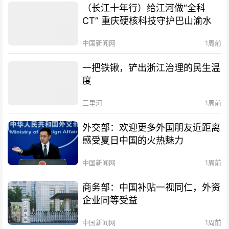
（长江十年行）给江河做“全科
CT” 重庆硬核科技守护巴山渝水
中国新闻网
1周前
一把铁锹，铲出浙江治理的民生温
度
三里河
1周前
外交部：欢迎更多外国朋友近距离
感受夏日中国的火热魅力
中国新闻网
1周前
商务部：中国补贴一视同仁，外资
企业同等受益
中国新闻网
1周前