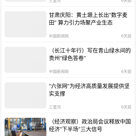
三里河
6天前
甘肃庆阳：黄土塬上长出“数字麦
田” 算力引力场聚产业生态
中国新闻网
6天前
（长江十年行）写在青山绿水间的
贵州“绿色答卷”
中国新闻网
6天前
“六张网”为经济高质量发展提供坚
实支撑
三里河
6天前
（经济观察）政治局会议释放中国
经济“下半场”三大信号