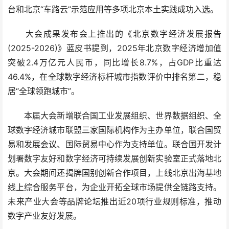
台和北京“车路云”示范应用等多项北京本土实践成功入选。
大会成果发布会上推出的《北京数字经济发展报告
(2025-2026)》蓝皮书提到，2025年北京数字经济增加值
突破2.4万亿元人民币，同比增长8.7%，占GDP比重达
46.4%，在全球数字经济标杆城市指数评价中排名第二，稳
居“全球领跑城市”。
本届大会新增联合国工业发展组织、世界数据组织、全
球数字经济城市联盟三家国际机构作为主办单位，联合国贸
易和发展会议、国际贸易中心作为支持单位。联合国开发计
划署数字友好和数字经济可持续发展创新实验室正式落地北
京。大会期间还揭牌国别创新合作项目，上线北京出海基地
线上综合服务平台，为企业开拓全球市场提供全链路支持。
未来产业大会等品牌论坛推出近20项行业规则标准，推动
数字产业友好发展。