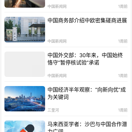
中国新闻网
1周前
中国商务部介绍中欧密集磋商进展
中国新闻网
1周前
中国外交部：30年来，中国始终
恪守“暂停核试验”承诺
中国新闻网
1周前
中国经济半年观察：“向新向优”成
为关键词
三里河
1周前
马来西亚学者：沙巴与中国合作潜
力广阔