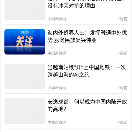
没有冲突对抗的理由
中国新闻网
1周前
海内外侨界人士：发挥融通中外优
势 服务民族复兴伟业
中国新闻网
1周前
当越南姑娘“开”上中国地铁：一次
跨越山海的AI之约
中国新闻网
1周前
安逸成都，何以成为中国内陆开放
的高地？
中国新闻网
1周前