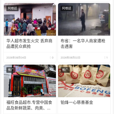
阿根廷
阿根廷
华人超市发生火灾 丢弃商
布省：一名华人商家遭枪
品遭民众疯抢
击遇害
2026年08月04日
0
2026年08月02日
1
推广
推广
福旺食品超市.专营中国食
铂烽一心慈善基金
品及新鲜蔬菜、肉类、
鱼、海鲜