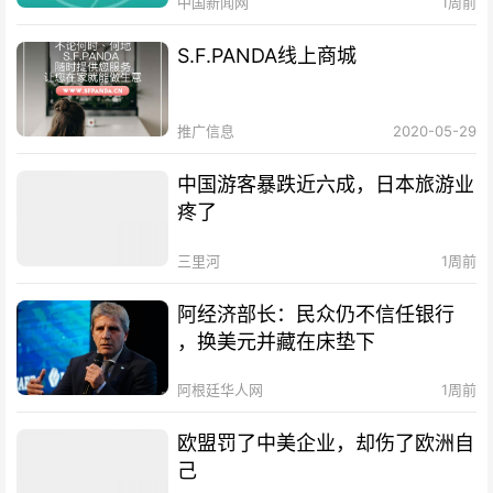
中国新闻网
1周前
S.F.PANDA线上商城
推广信息
2020-05-29
中国游客暴跌近六成，日本旅游业
疼了
三里河
1周前
阿经济部长：民众仍不信任银行
，换美元并藏在床垫下
阿根廷华人网
1周前
欧盟罚了中美企业，却伤了欧洲自
己