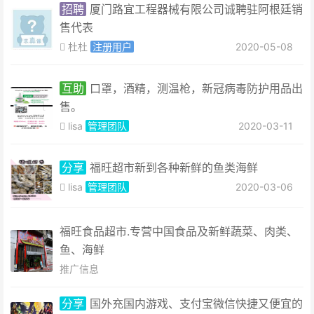
招聘
厦门路宜工程器械有限公司诚聘驻阿根廷销
售代表
杜杜
注册用户
2020-05-08
互助
口罩，酒精，测温枪，新冠病毒防护用品出
售。
lisa
管理团队
2020-03-11
分享
福旺超市新到各种新鲜的鱼类海鲜
lisa
管理团队
2020-03-06
福旺食品超市.专营中国食品及新鲜蔬菜、肉类、
鱼、海鲜
推广信息
分享
国外充国内游戏、支付宝微信快捷又便宜的