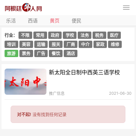
乐活
西语
黄页
便民
行业：
不限
常用
政府
学校
法务
税务
医疗
培训
美容
运输
报关
厂商
中介
家政
维修
旅游
票务
广告
餐饮
酒店
新太阳全日制中西英三语学校
推广信息
2021-06-30
对不起!
没有找到任何记录