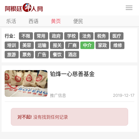
乐活
西语
黄页
便民
行业：
不限
常用
政府
学校
法务
税务
医疗
培训
美容
运输
报关
厂商
中介
家政
维修
旅游
票务
广告
餐饮
酒店
铂烽一心慈善基金
推广信息
2019-12-17
对不起!
没有找到任何记录