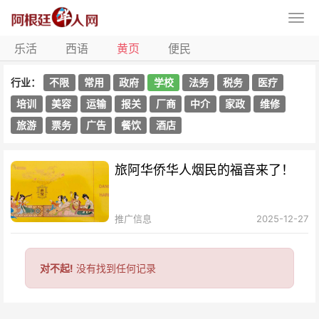
乐活
西语
黄页
便民
行业：
不限
常用
政府
学校
法务
税务
医疗
培训
美容
运输
报关
厂商
中介
家政
维修
旅游
票务
广告
餐饮
酒店
旅阿华侨华人烟民的福音来了！
推广信息
2025-12-27
对不起!
没有找到任何记录