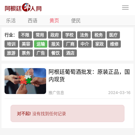
乐活
西语
黄页
便民
行业：
不限
常用
政府
学校
法务
税务
医疗
培训
美容
运输
报关
厂商
中介
家政
维修
旅游
票务
广告
餐饮
酒店
阿根廷葡萄酒批发：原装正品，国
内现货
推广信息
2024-03-16
对不起!
没有找到任何记录