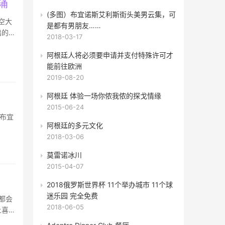
涌
(多图）布宜诺斯艾利斯街头美男云集，可
航空大
是都有男朋友……
出的
2018-03-17
阿根廷人将必须要申请并支付特殊许可才
能前往欧洲
2019-08-20
阿根廷 体验一场你侬我侬的探戈情缘
2015-06-24
布宜
阿根廷的多元文化
2018-03-06
莫雷诺冰川
2015-04-07
2018俄罗斯世界杯 11个举办城市 11个球
迷乐园 完全免费
2018-06-05
让喜