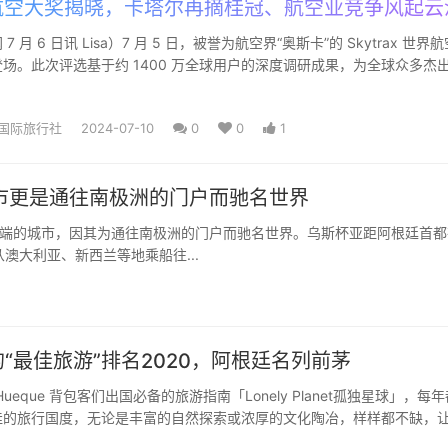
空大奖揭晓，卡塔尔再摘桂冠、航空业竞争风起云
 月 6 日讯 Lisa）7 月 5 日，被誉为航空界“奥斯卡”的 Skytrax 世界
场。此次评选基于约 1400 万全球用户的深度调研成果，为全球众多杰
国际旅行社
2024-07-10
0
0
1
市更是通往南极洲的门户而驰名世界
端的城市，因其为通往南极洲的门户而驰名世界。乌斯杯亚距阿根廷首都
澳大利亚、新西兰等地乘船往...
“最佳旅游”排名2020，阿根廷名列前茅
y Planet孤独星球」，每年都会
佳的旅行国度，无论是丰富的自然探索或浓厚的文化陶冶，样样都不缺，