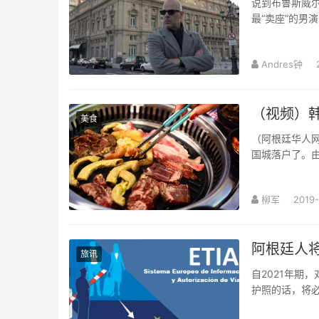
说到布鲁斯威
最“卖座”的男
廷”。翻译自：In
Andres钟
（视频）韩
美食
（阿根廷华人网8月31日讯 柳军/文图视频）旅阿
国城落户了。
式烧烤 落户中国
柳军
2019-
阿根廷人
旅讯
自2021年期
护照的话，将必
行信息以及授权