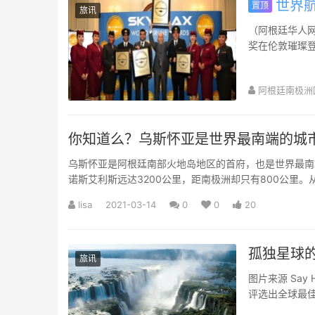
世界航
置顶
旅讯
（阿根廷华人网 7
奖在伦敦璀璨登
航...
阿根廷南极洲
你知道么？乌斯怀亚是世界最南端的城
乌斯怀亚是阿根廷南部火地岛地区的首府，也是世界最南
诺斯艾利斯远达3200公里，距南极洲却只有800公里。从
lisa
2021-03-14
0
0
20
孤独星球的
旅讯
图片来源 Say Hueque 背包客们出国必备的旅游指南「Lonel
评选出全球最
爱...