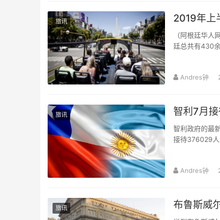
2019年
旅讯
（阿根廷华人网9月11日讯 Andres/编译）据阿
廷总共有430
意味着平均每五秒
Andres钟
智利7月接
旅讯
智利政府的最新
接待37602
Andres钟
布鲁斯威尔
旅讯