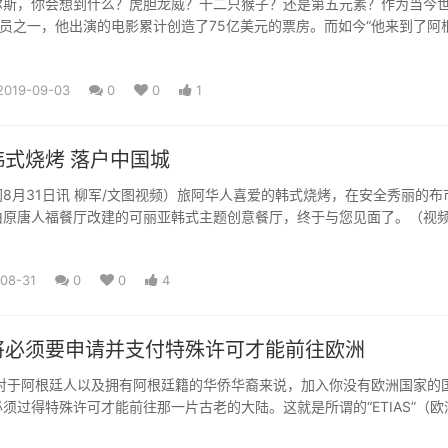
尔斯，你会想到什么？虎胆龙威？十二只猴子？还是第五元素？作为当今
演员之一，他出演的电影累计创造了75亿美元的票房。而如今“他来到了阿
fobae
2019-09-03
0
0
1
式烧烤 落户中国城
华人喜爱的韩式烧烤，在安全秀丽的布市中
由原唐人福餐厅改建的可丽亚韩式主题创意餐厅，终于与您见面了。（视
城 随着阿根廷...
08-31
0
0
4
将必须要申请并支付特殊许可才能前往欧洲
，对于阿根廷人以及拥有阿根廷籍的华侨华裔来说，加入你没有欧洲国家的国
须过得特殊许可才能前往那一片古老的大陆。这就是所谓的“ETIAS”（欧
系统）。翻译...