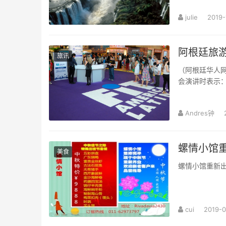
julie
2019-
阿根廷旅游
旅讯
（阿根廷华人网 
会演讲时表示：
Andres钟
螺情小馆
美食
螺情小馆重新
cui
2019-0