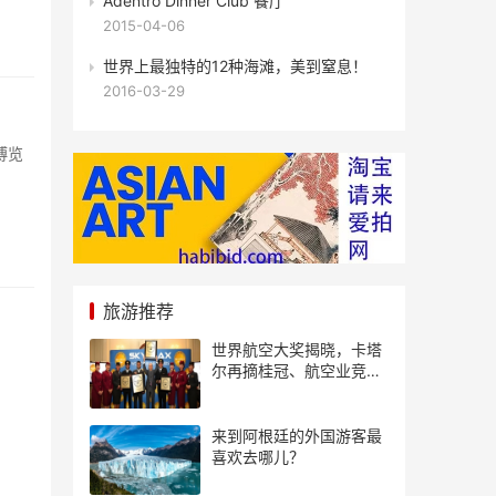
Adentro Dinner Club 餐厅
2015-04-06
世界上最独特的12种海滩，美到窒息！
2016-03-29
博览
旅游推荐
世界航空大奖揭晓，卡塔
尔再摘桂冠、航空业竞争
风起云涌
来到阿根廷的外国游客最
喜欢去哪儿？