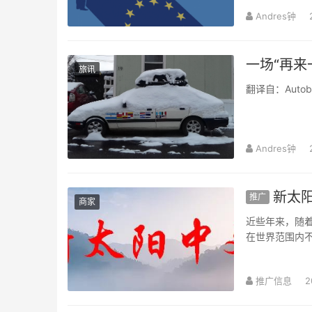
Andres钟
一场“再来
旅讯
翻译自：Autoblo
Andres钟
新太阳
推广
商家
近些年来，随着
在世界范围内
大门的金钥匙；
推广信息
2