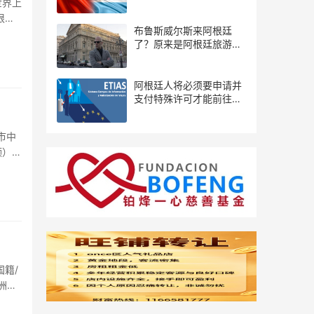
世界上
根
布鲁斯威尔斯来阿根廷
了？原来是阿根廷旅游局
推出的宣传片...
阿根廷人将必须要申请并
支付特殊许可才能前往欧
洲
频）韩
籍/
洲旅