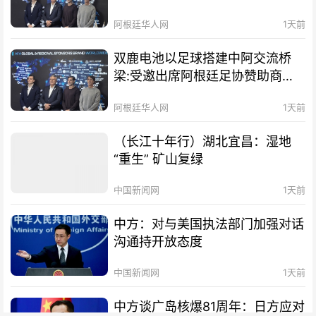
招待会！
阿根廷华人网
1天前
双鹿电池以足球搭建中阿交流桥
梁:受邀出席阿根廷足协赞助商招
待会！
阿根廷华人网
1天前
（长江十年行）湖北宜昌：湿地
“重生” 矿山复绿
中国新闻网
1天前
中方：对与美国执法部门加强对话
沟通持开放态度
中国新闻网
1天前
中方谈广岛核爆81周年：日方应对